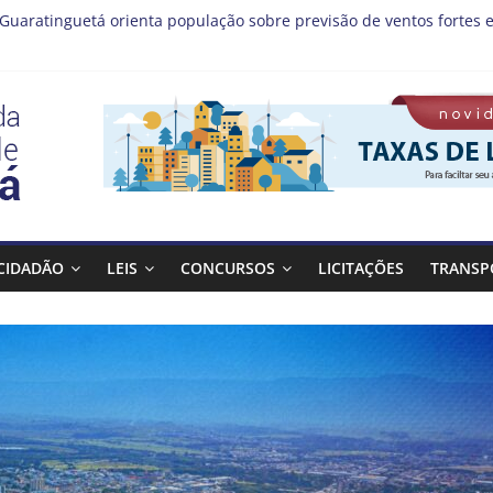
 Guaratinguetá orienta população sobre previsão de ventos fortes e
ristas!
s MIS | Programação de Agosto
(08), a Prefeitura de Guaratinguetá realiza mais uma edição do 
ta Bagulho atenderá o seguinte bairro neste sábado, (08)
CIDADÃO
LEIS
CONCURSOS
LICITAÇÕES
TRANSP