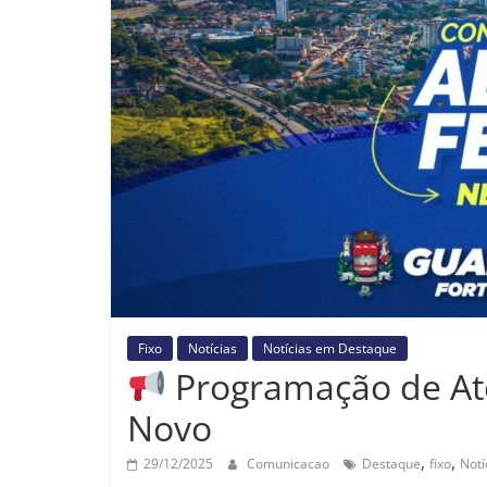
Fixo
Notícias
Notícias em Destaque
Programação de At
Novo
,
,
29/12/2025
Comunicacao
Destaque
fixo
Notí