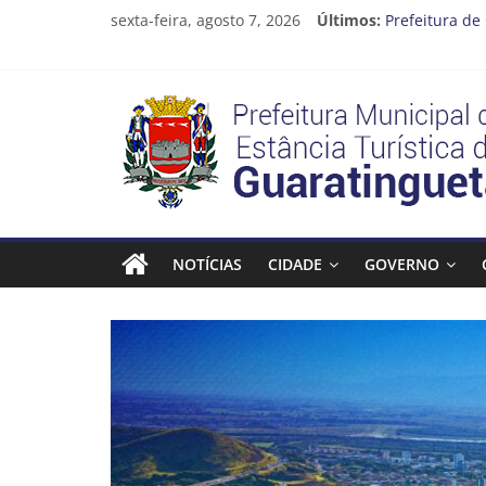
Pular
sexta-feira, agosto 7, 2026
Últimos:
Prefeitura de
para
Atenção, moto
o
Cinema Ponto
conteúdo
Neste sábado 
Prefeitura
A Operação Ca
Estância
Turística
NOTÍCIAS
CIDADE
GOVERNO
Guaratinguetá
Prefeitura
Estância
Turística
Guaratinguetá